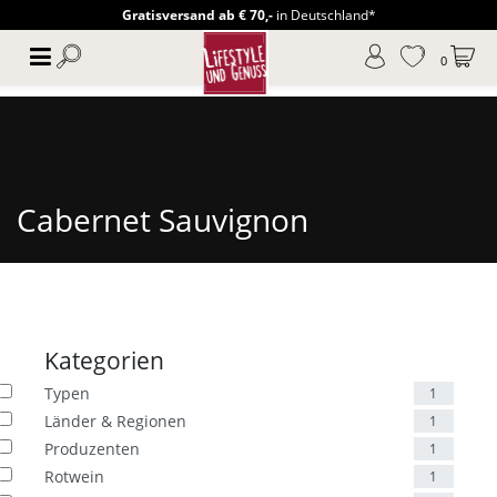
Gratisversand ab € 70,-
in Deutschland*
0
Cabernet Sauvignon
Kategorien
Typen
1
Länder & Regionen
1
Produzenten
1
Rotwein
1