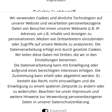
Beliebte Suchbegriff
Wir verwenden Cookies und ähnliche Technologien auf
unserer Website und verarbeiten personenbezogene
Gin Tonic
Kokoswasser
Lind Lime Gin
Monkey 47 Gin
Daten von Besucher:innen unserer Webseite (z.B. IP-
Erdnussöl Alpako Gin
Isle of Harris Gin
Thomas
Adresse), um z.B. Inhalte und Anzeigen zu
Gin Tasting Box
Henry Hendrick s Gin
San Marzano
personalisieren, Medien von Drittanbietern einzubinden
Summer Gin
Tomaten Boar Gin
Albaöl Tartufi Pralinen
oder Zugriffe auf unsere Website zu analysieren. Die
Fever Tree 1724 Tonic
Fentimans Tonic
Datenverarbeitung erfolgt erst durch gesetzte Cookies.
Lagerverkauf
Wir teilen diese Daten mit Dritten, die wir in den
Einstellungen benennen.
Die Datenverarbeitung kann mit Einwilligung oder
Lifestyle & Genuss Abhollager
aufgrund eines berechtigten Interesses erfolgen. Die
Wolfenerstr. 32-34
Zustimmung kann erteilt oder abgelehnt werden. Es
Tor 1 I Haus B I 1. OG
besteht das Recht, nicht einzuwilligen und die
12681 Berlin
Einwilligung zu einem späteren Zeitpunkt zu ändern oder
Unsere Zahlungsarten
zu widerrufen. Beachten Sie unser
Impressum
und
weitere Hinweise zur Verwendung personenbezogener
Daten in unserer
Daten­schutz­erklärung
.
Essenziell