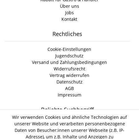
Über uns
Jobs
Kontakt
Rechtliches
Cookie-Einstellungen
Jugendschutz
Versand und Zahlungsbedingungen
Widerrufsrecht
Vertrag widerrufen
Datenschutz
AGB
Impressum
Beliebte Suchbegriff
Wir verwenden Cookies und ähnliche Technologien auf
unserer Website und verarbeiten personenbezogene
Gin Tonic
Kokoswasser
Lind Lime Gin
Monkey 47 Gin
Daten von Besucher:innen unserer Webseite (z.B. IP-
Erdnussöl Alpako Gin
Isle of Harris Gin
Thomas
Adresse), um z.B. Inhalte und Anzeigen zu
Gin Tasting Box
Henry Hendrick s Gin
San Marzano