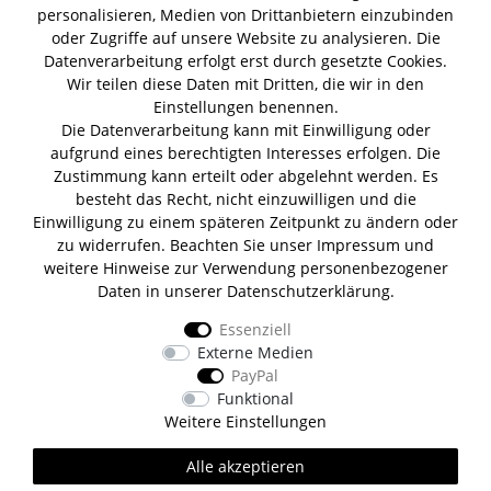
personalisieren, Medien von Drittanbietern einzubinden
Summer Gin
Tomaten Boar Gin
Albaöl Tartufi Pralinen
oder Zugriffe auf unsere Website zu analysieren. Die
Fever Tree 1724 Tonic
Fentimans Tonic
Datenverarbeitung erfolgt erst durch gesetzte Cookies.
Lagerverkauf
Wir teilen diese Daten mit Dritten, die wir in den
Einstellungen benennen.
Die Datenverarbeitung kann mit Einwilligung oder
Lifestyle & Genuss Abhollager
aufgrund eines berechtigten Interesses erfolgen. Die
Wolfenerstr. 32-34
Zustimmung kann erteilt oder abgelehnt werden. Es
Tor 1 I Haus B I 1. OG
besteht das Recht, nicht einzuwilligen und die
12681 Berlin
Einwilligung zu einem späteren Zeitpunkt zu ändern oder
Unsere Zahlungsarten
zu widerrufen. Beachten Sie unser
Impressum
und
weitere Hinweise zur Verwendung personenbezogener
Daten in unserer
Daten­schutz­erklärung
.
Essenziell
Wir versenden mit
Externe Medien
PayPal
Funktional
Weitere Einstellungen
Alle akzeptieren