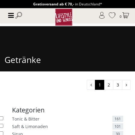
Gratisversand ab € 70,-
in Deutschland*
0
Getränke
1
2
3
Kategorien
Tonic & Bitter
161
Saft & Limonaden
101
Sirup
30