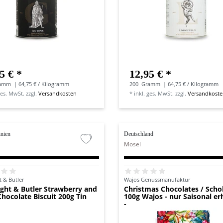
5 € *
12,95 € *
amm
| 64,75 € / Kilogramm
200
Gramm
| 64,75 € / Kilogramm
ges. MwSt.
zzgl.
Versandkosten
*
inkl. ges. MwSt.
zzgl.
Versandkost
nnien
Deutschland
Mosel
t & Butler
Wajos Genussmanufaktur
ght & Butler Strawberry and
Christmas Chocolates / Sch
hocolate Biscuit 200g Tin
100g Wajos - nur Saisonal erh
-