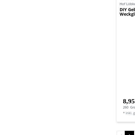
Hof Löbk
DIY Ge
Weckgl
8,95
260
Gr
*
inkl. 