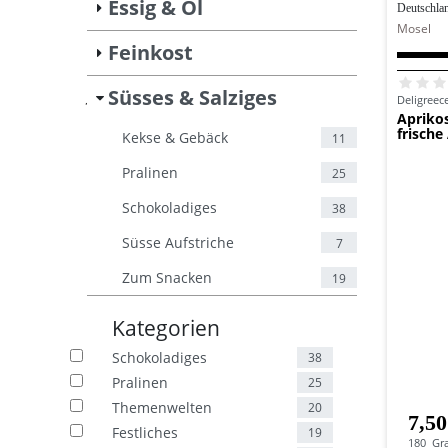
Essig & Öl
Deutschla
Mosel
Feinkost
Süsses & Salziges
Deligreec
Feinkost
Süsses & Salziges
Apriko
frische
Kekse & Gebäck
11
Pralinen
25
Schokoladiges
38
Süsse Aufstriche
7
Zum Snacken
19
Kategorien
Schokoladiges
38
Pralinen
25
Themenwelten
20
7,50
Festliches
19
180
Gr