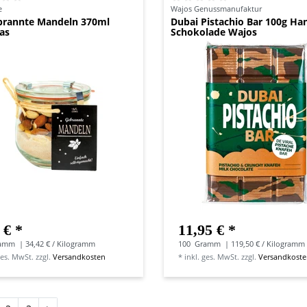
e
Wajos Genussmanufaktur
brannte Mandeln 370ml
Dubai Pistachio Bar 100g H
as
Schokolade Wajos
 € *
11,95 € *
amm
| 34,42 € / Kilogramm
100
Gramm
| 119,50 € / Kilogramm
ges. MwSt.
zzgl.
Versandkosten
*
inkl. ges. MwSt.
zzgl.
Versandkost