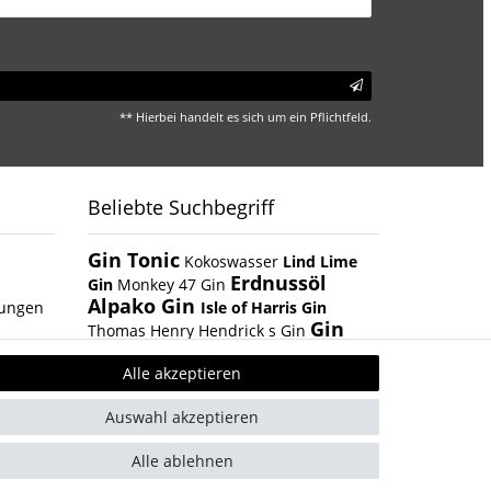
** Hierbei handelt es sich um ein Pflichtfeld.
Beliebte Suchbegriff
Gin Tonic
Kokoswasser
Lind Lime
Erdnussöl
Gin
Monkey 47 Gin
Alpako Gin
gungen
Isle of Harris Gin
Gin
Thomas Henry Hendrick s Gin
Tasting Box
San Marzano Tomaten
Summer Gin
Alle akzeptieren
Boar Gin
Albaöl
Tartufi Pralinen
Fever Tree 1724 Tonic
Auswahl akzeptieren
Fentimans Tonic
Alle ablehnen