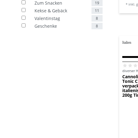
Zum Snacken
19
*
inkl. 
Kekse & Gebäck
11
Valentinstag
8
Geschenke
8
Italien
diverser H
Cannoli-
Tonic C
verpac
italien
200g T