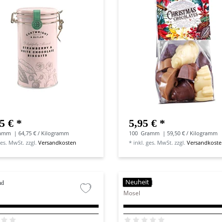
5 € *
5,95 € *
amm
| 64,75 € / Kilogramm
100
Gramm
| 59,50 € / Kilogramm
ges. MwSt.
zzgl.
Versandkosten
*
inkl. ges. MwSt.
zzgl.
Versandkost
Neuheit
nd
Deutschland
Mosel