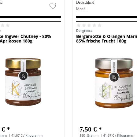
nd
Deutschland
Mosel
e
Deligreece
se Ingwer Chutney - 80%
Bergamotte & Orangen Mar
 Aprikosen 180g
85% frische Frucht 180g
 € *
7,50 € *
amm
| 41,67 € / Kilogramm
180
Gramm
| 41,67 € / Kilogramm