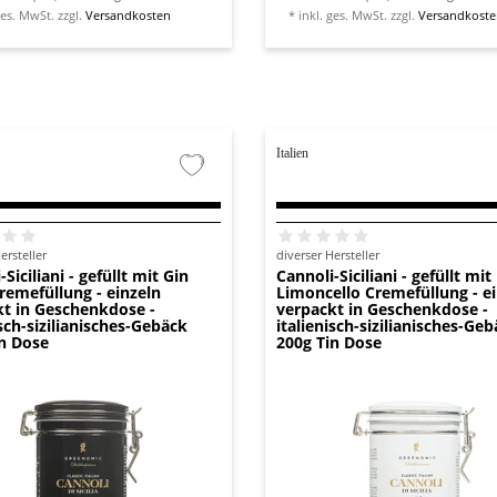
ges. MwSt.
zzgl.
Versandkosten
*
inkl. ges. MwSt.
zzgl.
Versandkost
Italien
ersteller
diverser Hersteller
Siciliani - gefüllt mit Gin
Cannoli-Siciliani - gefüllt mit
remefüllung - einzeln
Limoncello Cremefüllung - e
kt in Geschenkdose -
verpackt in Geschenkdose -
isch-sizilianisches-Gebäck
italienisch-sizilianisches-Ge
in Dose
200g Tin Dose