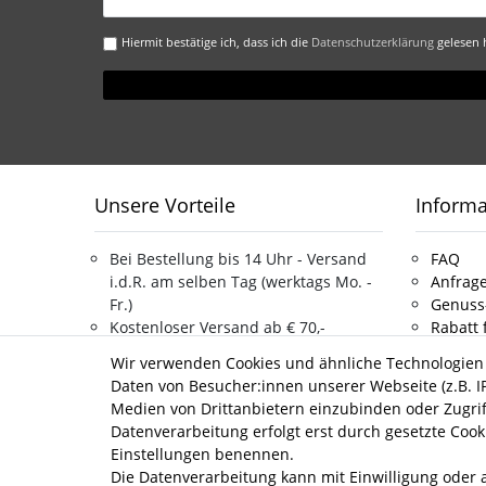
Honig
Hiermit bestätige ich, dass ich die
Daten­schutz­erklärung
gelesen h
Unsere Vorteile
Inform
Bei Bestellung bis 14 Uhr - Versand
FAQ
i.d.R. am selben Tag (werktags Mo. -
Anfrage
Fr.)
Genuss
Kostenloser Versand ab € 70,-
Rabatt 
Bestellwert
Über u
Wir verwenden Cookies und ähnliche Technologien
Service Hotline 030 962.777.22
Jobs
Daten von Besucher:innen unserer Webseite (z.B. IP
Persönliche Beratung
Kontak
Medien von Drittanbietern einzubinden oder Zugrif
Umweltfreundliche Verpackung
Datenverarbeitung erfolgt erst durch gesetzte Cookie
Einstellungen benennen.
Die Datenverarbeitung kann mit Einwilligung oder a