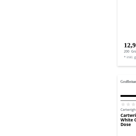
12,9
200
Gr
*
inkl. 
Großbrita
Cartwrigh
Cartwri
White C
Dose