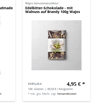
Wajos Genussmanufaktur
andmade
Edelbitter-Schokolade - mit
Walnuss auf Brandy 100g Wajos
4,95 € *
UVP 5,45 €
100
Gramm
| 49,50 € / Kilogramm
en
*
inkl. ges. MwSt.
zzgl.
Versandkosten