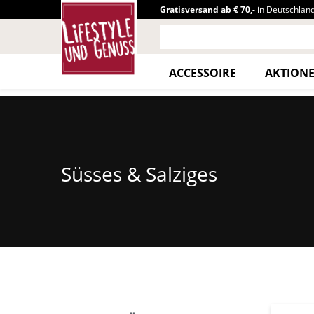
Gratisversand ab € 70,-
in Deutschlan
ACCESSOIRE
AKTION
Süsses & Salziges