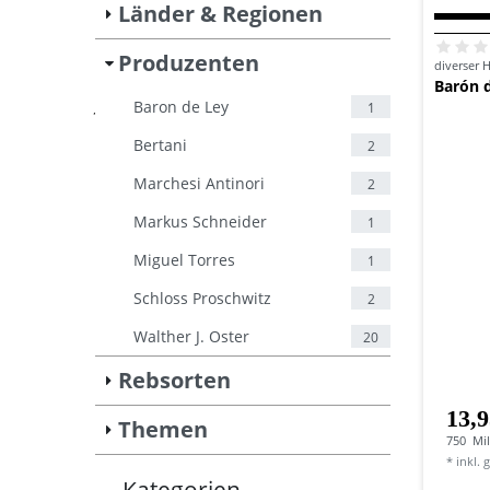
Länder & Regionen
Produzenten
diverser H
Barón d
Baron de Ley
1
Wein
Produzenten
Baron de Ley
Bertani
2
Marchesi Antinori
2
Markus Schneider
1
Miguel Torres
1
Schloss Proschwitz
2
Walther J. Oster
20
Rebsorten
13,9
Themen
750
Mill
*
inkl. 