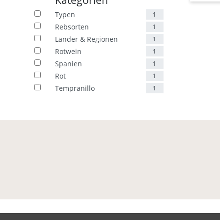
Kategorien
Typen
1
Rebsorten
1
Länder & Regionen
1
Rotwein
1
Spanien
1
Rot
1
Tempranillo
1