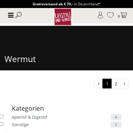
Gratisversand ab € 70,-
in Deutschland*
0
Wermut
1
2
Kategorien
Aperitif & Digestif
4
Sonstige
2