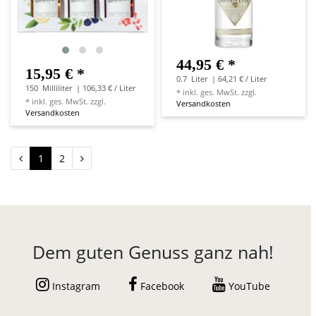
44,95 € *
15,95 € *
0.7
Liter
| 64,21 € / Liter
150
Milliliter
| 106,33 € / Liter
*
inkl. ges. MwSt.
zzgl.
*
inkl. ges. MwSt.
zzgl.
Versandkosten
Versandkosten
1
2
Dem guten Genuss ganz nah!
Instagram
Facebook
YouTube