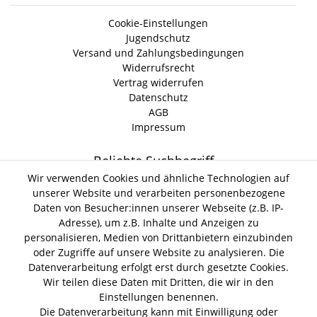
Cookie-Einstellungen
Jugendschutz
Versand und Zahlungsbedingungen
Widerrufsrecht
Vertrag widerrufen
Datenschutz
AGB
Impressum
Beliebte Suchbegriff
Wir verwenden Cookies und ähnliche Technologien auf
unserer Website und verarbeiten personenbezogene
Gin Tonic
Kokoswasser
Lind Lime Gin
Monkey 47 Gin
Daten von Besucher:innen unserer Webseite (z.B. IP-
Erdnussöl Alpako Gin
Isle of Harris Gin
Thomas
Adresse), um z.B. Inhalte und Anzeigen zu
Gin Tasting Box
Henry Hendrick s Gin
San Marzano
personalisieren, Medien von Drittanbietern einzubinden
Summer Gin
Tomaten Boar Gin
Albaöl Tartufi Pralinen
oder Zugriffe auf unsere Website zu analysieren. Die
Fever Tree 1724 Tonic
Fentimans Tonic
Datenverarbeitung erfolgt erst durch gesetzte Cookies.
Lagerverkauf
Wir teilen diese Daten mit Dritten, die wir in den
Einstellungen benennen.
Die Datenverarbeitung kann mit Einwilligung oder
Lifestyle & Genuss Abhollager