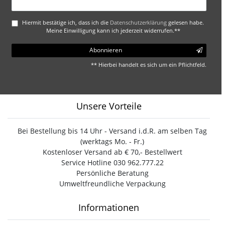
Honig
Hiermit bestätige ich, dass ich die
Daten­schutz­erklärung
gelesen habe.
Meine Einwilligung kann ich jederzeit widerrufen.**
Abonnieren
** Hierbei handelt es sich um ein Pflichtfeld.
Unsere Vorteile
Bei Bestellung bis 14 Uhr - Versand i.d.R. am selben Tag
(werktags Mo. - Fr.)
Kostenloser Versand ab € 70,- Bestellwert
Service Hotline 030 962.777.22
Persönliche Beratung
Umweltfreundliche Verpackung
Informationen