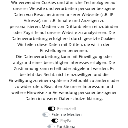
Wir verwenden Cookies und ähnliche Technologien auf
Gin Tonic
unserer Website und verarbeiten personenbezogene
Kokoswasser
Lind Lime Gin
Monkey 47 Gin
Erdnussöl Alpako Gin
Daten von Besucher:innen unserer Webseite (z.B. IP-
Isle of Harris Gin
Thomas
Gin Tasting Box
Adresse), um z.B. Inhalte und Anzeigen zu
Henry Hendrick s Gin
San Marzano
Summer Gin
personalisieren, Medien von Drittanbietern einzubinden
Tomaten Boar Gin
Albaöl Tartufi Pralinen
oder Zugriffe auf unsere Website zu analysieren. Die
Fever Tree 1724 Tonic
Fentimans Tonic
Datenverarbeitung erfolgt erst durch gesetzte Cookies.
Lagerverkauf
Wir teilen diese Daten mit Dritten, die wir in den
Einstellungen benennen.
Die Datenverarbeitung kann mit Einwilligung oder
Lifestyle & Genuss Abhollager
aufgrund eines berechtigten Interesses erfolgen. Die
Wolfenerstr. 32-34
Zustimmung kann erteilt oder abgelehnt werden. Es
Tor 1 I Haus B I 1. OG
besteht das Recht, nicht einzuwilligen und die
12681 Berlin
Einwilligung zu einem späteren Zeitpunkt zu ändern oder
Unsere Zahlungsarten
zu widerrufen. Beachten Sie unser
Impressum
und
weitere Hinweise zur Verwendung personenbezogener
Daten in unserer
Daten­schutz­erklärung
.
Essenziell
Wir versenden mit
Externe Medien
PayPal
Funktional