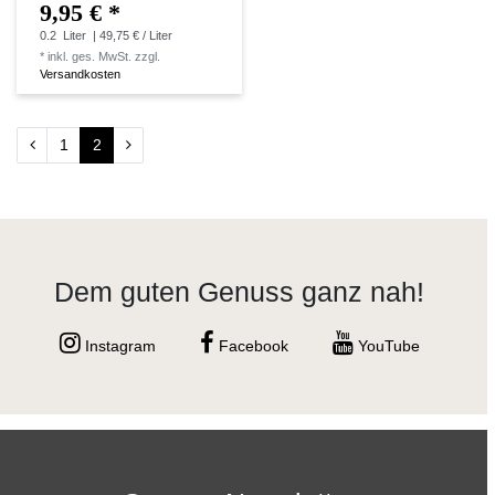
9,95 € *
0.2
Liter
| 49,75 € / Liter
*
inkl. ges. MwSt.
zzgl.
Versandkosten
1
2
Dem guten Genuss ganz nah!
Instagram
Facebook
YouTube