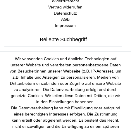
Widerrufsrecht
Vertrag widerrufen
Datenschutz
AGB
Impressum
Beliebte Suchbegriff
Gin Tonic
Kokoswasser
Lind Lime Gin
Monkey 47 Gin
Wir verwenden Cookies und ähnliche Technologien auf
Erdnussöl Alpako Gin
Isle of Harris Gin
Thomas
unserer Website und verarbeiten personenbezogene Daten
Gin Tasting Box
Henry Hendrick s Gin
San Marzano
von Besucher:innen unserer Webseite (z.B. IP-Adresse), um
Summer Gin
Tomaten Boar Gin
Albaöl Tartufi Pralinen
z.B. Inhalte und Anzeigen zu personalisieren, Medien von
Fever Tree 1724 Tonic
Fentimans Tonic
Drittanbietern einzubinden oder Zugriffe auf unsere Website
Lagerverkauf
zu analysieren. Die Datenverarbeitung erfolgt erst durch
gesetzte Cookies. Wir teilen diese Daten mit Dritten, die wir
in den Einstellungen benennen.
Lifestyle & Genuss Abhollager
Die Datenverarbeitung kann mit Einwilligung oder aufgrund
Wolfenerstr. 32-34
eines berechtigten Interesses erfolgen. Die Zustimmung
Tor 1 I Haus B I 1. OG
kann erteilt oder abgelehnt werden. Es besteht das Recht,
12681 Berlin
nicht einzuwilligen und die Einwilligung zu einem späteren