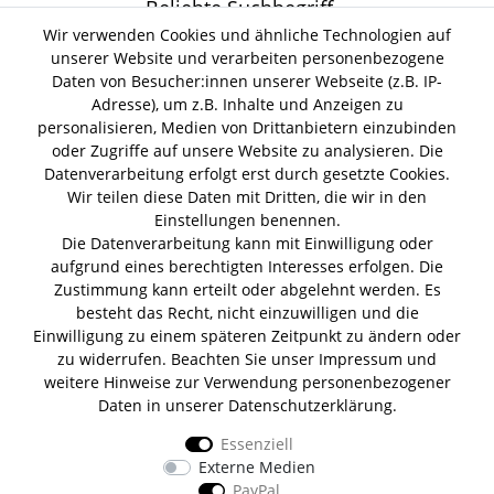
Beliebte Suchbegriff
Wir verwenden Cookies und ähnliche Technologien auf
Gin Tonic
unserer Website und verarbeiten personenbezogene
Kokoswasser
Lind Lime Gin
Monkey 47 Gin
Erdnussöl Alpako Gin
Daten von Besucher:innen unserer Webseite (z.B. IP-
Isle of Harris Gin
Thomas
Gin Tasting Box
Adresse), um z.B. Inhalte und Anzeigen zu
Henry Hendrick s Gin
San Marzano
Summer Gin
personalisieren, Medien von Drittanbietern einzubinden
Tomaten Boar Gin
Albaöl Tartufi Pralinen
oder Zugriffe auf unsere Website zu analysieren. Die
Fever Tree 1724 Tonic
Fentimans Tonic
Datenverarbeitung erfolgt erst durch gesetzte Cookies.
Lagerverkauf
Wir teilen diese Daten mit Dritten, die wir in den
Einstellungen benennen.
Die Datenverarbeitung kann mit Einwilligung oder
Lifestyle & Genuss Abhollager
aufgrund eines berechtigten Interesses erfolgen. Die
Wolfenerstr. 32-34
Zustimmung kann erteilt oder abgelehnt werden. Es
Tor 1 I Haus B I 1. OG
besteht das Recht, nicht einzuwilligen und die
12681 Berlin
Einwilligung zu einem späteren Zeitpunkt zu ändern oder
Unsere Zahlungsarten
zu widerrufen. Beachten Sie unser
Impressum
und
weitere Hinweise zur Verwendung personenbezogener
Daten in unserer
Daten­schutz­erklärung
.
Essenziell
Wir versenden mit
Externe Medien
PayPal