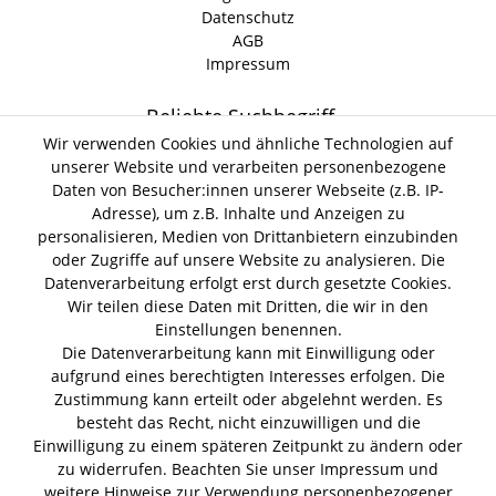
Datenschutz
AGB
Impressum
Beliebte Suchbegriff
Wir verwenden Cookies und ähnliche Technologien auf
unserer Website und verarbeiten personenbezogene
Gin Tonic
Kokoswasser
Lind Lime Gin
Monkey 47 Gin
Daten von Besucher:innen unserer Webseite (z.B. IP-
Erdnussöl Alpako Gin
Isle of Harris Gin
Thomas
Adresse), um z.B. Inhalte und Anzeigen zu
Gin Tasting Box
Henry Hendrick s Gin
San Marzano
personalisieren, Medien von Drittanbietern einzubinden
Summer Gin
Tomaten Boar Gin
Albaöl Tartufi Pralinen
oder Zugriffe auf unsere Website zu analysieren. Die
Fever Tree 1724 Tonic
Fentimans Tonic
Datenverarbeitung erfolgt erst durch gesetzte Cookies.
Lagerverkauf
Wir teilen diese Daten mit Dritten, die wir in den
Einstellungen benennen.
Die Datenverarbeitung kann mit Einwilligung oder
Lifestyle & Genuss Abhollager
aufgrund eines berechtigten Interesses erfolgen. Die
Wolfenerstr. 32-34
Zustimmung kann erteilt oder abgelehnt werden. Es
Tor 1 I Haus B I 1. OG
besteht das Recht, nicht einzuwilligen und die
12681 Berlin
Einwilligung zu einem späteren Zeitpunkt zu ändern oder
Unsere Zahlungsarten
zu widerrufen. Beachten Sie unser
Impressum
und
weitere Hinweise zur Verwendung personenbezogener