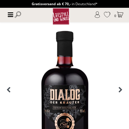
Gratisversand ab € 70,-
in Deutschland*
0