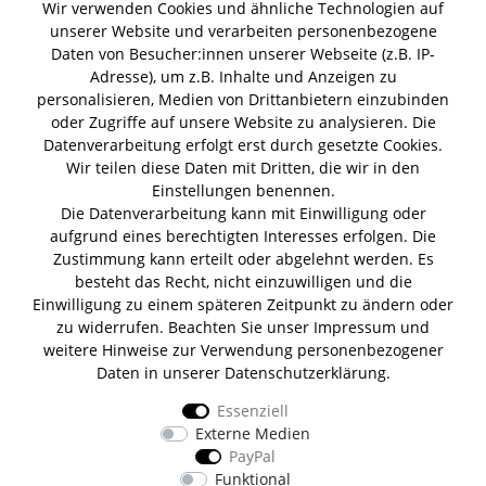
Wir verwenden Cookies und ähnliche Technologien auf
Gin Tonic
unserer Website und verarbeiten personenbezogene
Kokoswasser
Lind Lime Gin
Monkey 47 Gin
Erdnussöl Alpako Gin
Daten von Besucher:innen unserer Webseite (z.B. IP-
Isle of Harris Gin
Thomas
Gin Tasting Box
Adresse), um z.B. Inhalte und Anzeigen zu
Henry Hendrick s Gin
San Marzano
Summer Gin
personalisieren, Medien von Drittanbietern einzubinden
Tomaten Boar Gin
Albaöl Tartufi Pralinen
oder Zugriffe auf unsere Website zu analysieren. Die
Fever Tree 1724 Tonic
Fentimans Tonic
Datenverarbeitung erfolgt erst durch gesetzte Cookies.
Lagerverkauf
Wir teilen diese Daten mit Dritten, die wir in den
Einstellungen benennen.
Die Datenverarbeitung kann mit Einwilligung oder
Lifestyle & Genuss Abhollager
aufgrund eines berechtigten Interesses erfolgen. Die
Wolfenerstr. 32-34
Zustimmung kann erteilt oder abgelehnt werden. Es
Tor 1 I Haus B I 1. OG
besteht das Recht, nicht einzuwilligen und die
12681 Berlin
Einwilligung zu einem späteren Zeitpunkt zu ändern oder
Unsere Zahlungsarten
zu widerrufen. Beachten Sie unser
Impressum
und
weitere Hinweise zur Verwendung personenbezogener
Daten in unserer
Daten­schutz­erklärung
.
Essenziell
Wir versenden mit
Externe Medien
PayPal
Funktional