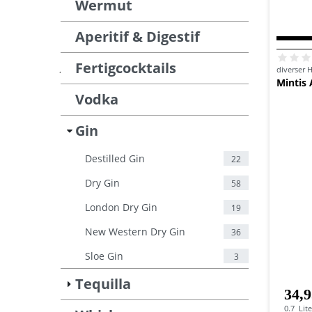
Wermut
Aperitif & Digestif
Fertigcocktails
diverser H
Spirituosen
Gin
Destilled Gin
Mintis
Vodka
Gin
Destilled Gin
22
Dry Gin
58
London Dry Gin
19
New Western Dry Gin
36
Sloe Gin
3
Tequilla
34,9
0.7
Lite