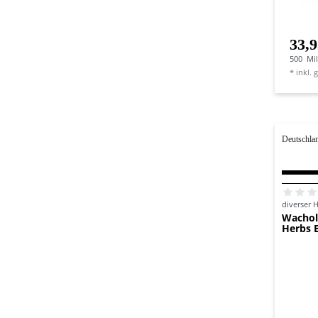
33,9
500
Mill
*
inkl. 
Deutschla
diverser H
Wachol
Herbs 