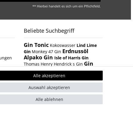
** Hierbei handelt es sich um ein Pflichtfeld.
Beliebte Suchbegriff
Gin Tonic
Kokoswasser
Lind Lime
Erdnussöl
Gin
Monkey 47 Gin
Alpako Gin
gungen
Isle of Harris Gin
Gin
Thomas Henry Hendrick s Gin
Tasting Box
San Marzano Tomaten
Summer Gin
Alle akzeptieren
Boar Gin
Albaöl
Tartufi Pralinen
Fever Tree 1724 Tonic
Auswahl akzeptieren
Fentimans Tonic
Alle ablehnen
r versenden mit