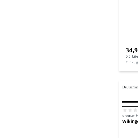
34,9
0.5
Lite
*
inkl. 
Deutschla
diverser H
Wiking