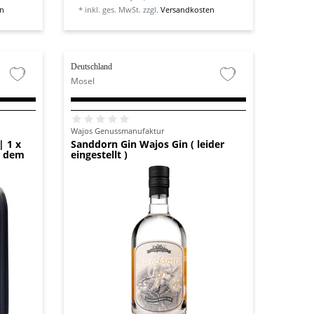
en
*
inkl. ges. MwSt.
zzgl.
Versandkosten
Deutschland
Mosel
Wajos Genussmanufaktur
| 1 x
Sanddorn Gin Wajos Gin ( leider
s dem
eingestellt )