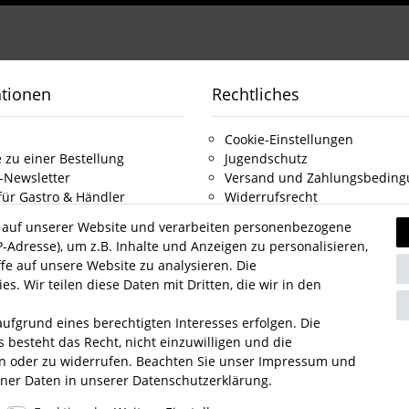
ationen
Rechtliches
Cookie-Einstellungen
 zu einer Bestellung
Jugendschutz
-Newsletter
Versand und Zahlungsbedin
für Gastro & Händler
Widerrufsrecht
ns
Vertrag widerrufen
 auf unserer Website und verarbeiten personenbezogene
Datenschutz
-Adresse), um z.B. Inhalte und Anzeigen zu personalisieren,
t
AGB
fe auf unsere Website zu analysieren. Die
Impressum
s. Wir teilen diese Daten mit Dritten, die wir in den
ufgrund eines berechtigten Interesses erfolgen. Die
Unsere Zahlungsarten
Wi
 besteht das Recht, nicht einzuwilligen und die
rn oder zu widerrufen. Beachten Sie unser
Impressum
und
ner Daten in unserer
Daten­schutz­erklärung
.