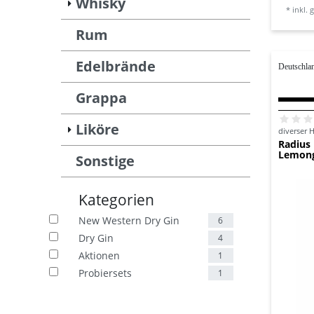
Whisky
*
inkl. 
Rum
Edelbrände
Deutschla
Grappa
Liköre
diverser H
Radius 
Lemong
Sonstige
Kategorien
New Western Dry Gin
6
Dry Gin
4
Aktionen
1
Probiersets
1