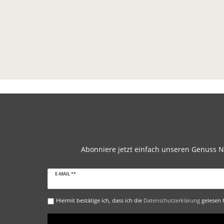
Abonniere jetzt einfach unseren Genuss N
Newsletter
E-MAIL **
Honig
Hiermit bestätige ich, dass ich die
Daten­schutz­erklärung
gelesen h