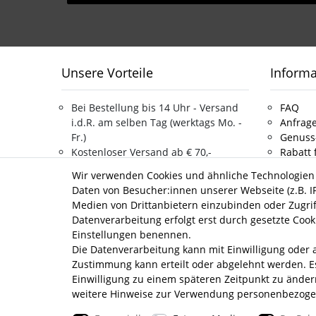
Unsere Vorteile
Inform
Bei Bestellung bis 14 Uhr - Versand
FAQ
i.d.R. am selben Tag (werktags Mo. -
Anfrage
Fr.)
Genuss
Kostenloser Versand ab € 70,-
Rabatt 
Bestellwert
Über u
Wir verwenden Cookies und ähnliche Technologien
Service Hotline 030 962.777.22
Jobs
Daten von Besucher:innen unserer Webseite (z.B. IP
Persönliche Beratung
Kontak
Medien von Drittanbietern einzubinden oder Zugrif
Umweltfreundliche Verpackung
Datenverarbeitung erfolgt erst durch gesetzte Cookie
Einstellungen benennen.
Die Datenverarbeitung kann mit Einwilligung oder a
Lagerverkauf
Zustimmung kann erteilt oder abgelehnt werden. Es
Einwilligung zu einem späteren Zeitpunkt zu ände
weitere Hinweise zur Verwendung personenbezoge
Lifestyle & Genuss Abhollager
Wolfenerstr. 32-34