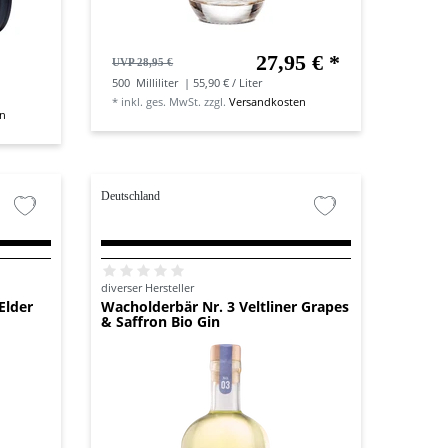
27,95 € *
UVP 28,95 €
500
Milliliter
| 55,90 € / Liter
*
inkl. ges. MwSt.
zzgl.
Versandkosten
en
Deutschland
diverser Hersteller
Elder
Wacholderbär Nr. 3 Veltliner Grapes
& Saffron Bio Gin