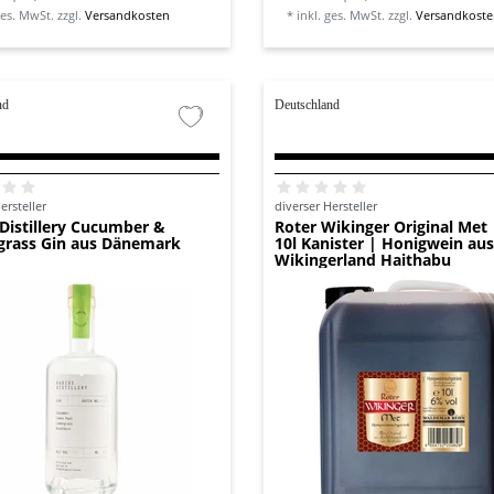
ges. MwSt.
zzgl.
Versandkosten
*
inkl. ges. MwSt.
zzgl.
Versandkost
nd
Deutschland
ersteller
diverser Hersteller
Distillery Cucumber &
Roter Wikinger Original Met 
rass Gin aus Dänemark
10l Kanister | Honigwein au
Wikingerland Haithabu