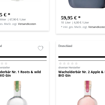
5 € *
59,95 € *
iliter
| 67,90 € / Liter
10
Liter
| 6,00 € / Liter
ges. MwSt.
zzgl.
Versandkosten
*
inkl. ges. MwSt.
zzgl.
Versandkost
nd
Deutschland
ersteller
diverser Hersteller
derbär Nr. 1 Roots & wild
Wacholderbär Nr. 2 Apple & 
BIO Gin
BIO Gin