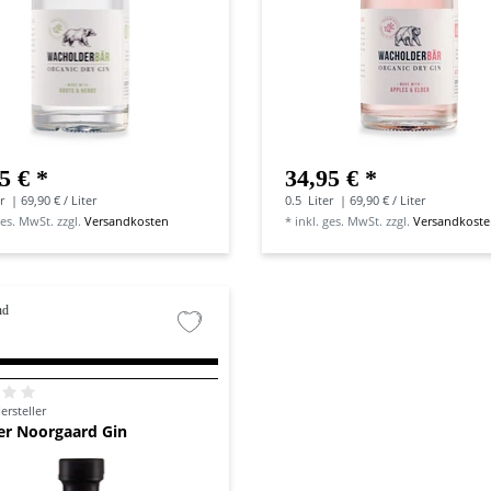
5 € *
34,95 € *
r
| 69,90 € / Liter
0.5
Liter
| 69,90 € / Liter
ges. MwSt.
zzgl.
Versandkosten
*
inkl. ges. MwSt.
zzgl.
Versandkost
nd
ersteller
er Noorgaard Gin