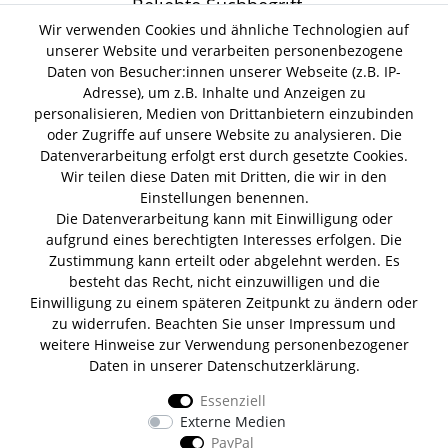
Beliebte Suchbegriff
Wir verwenden Cookies und ähnliche Technologien auf
unserer Website und verarbeiten personenbezogene
Gin Tonic
Kokoswasser
Lind Lime Gin
Monkey 47 Gin
Daten von Besucher:innen unserer Webseite (z.B. IP-
Erdnussöl Alpako Gin
Isle of Harris Gin
Thomas
Adresse), um z.B. Inhalte und Anzeigen zu
Gin Tasting Box
Henry Hendrick s Gin
San Marzano
personalisieren, Medien von Drittanbietern einzubinden
Summer Gin
Tomaten Boar Gin
Albaöl Tartufi Pralinen
oder Zugriffe auf unsere Website zu analysieren. Die
Fever Tree 1724 Tonic
Fentimans Tonic
Datenverarbeitung erfolgt erst durch gesetzte Cookies.
Lagerverkauf
Wir teilen diese Daten mit Dritten, die wir in den
Einstellungen benennen.
Die Datenverarbeitung kann mit Einwilligung oder
Lifestyle & Genuss Abhollager
aufgrund eines berechtigten Interesses erfolgen. Die
Wolfenerstr. 32-34
Zustimmung kann erteilt oder abgelehnt werden. Es
Tor 1 I Haus B I 1. OG
besteht das Recht, nicht einzuwilligen und die
12681 Berlin
Einwilligung zu einem späteren Zeitpunkt zu ändern oder
Unsere Zahlungsarten
zu widerrufen. Beachten Sie unser
Impressum
und
weitere Hinweise zur Verwendung personenbezogener
Daten in unserer
Daten­schutz­erklärung
.
Essenziell
Wir versenden mit
Externe Medien
PayPal