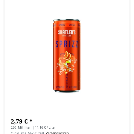
2,79 € *
250
Milliliter
| 11,16 € / Liter
*
inkl. ges. MwSt.
zzgl.
Versandkosten