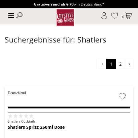
Gratisversand ab € 70,-
in Deutschland*
0
Suchergebnisse für: Shatlers
1
2
Deutschland
Shatlers Cocktails
Shatlers Sprizz 250ml Dose