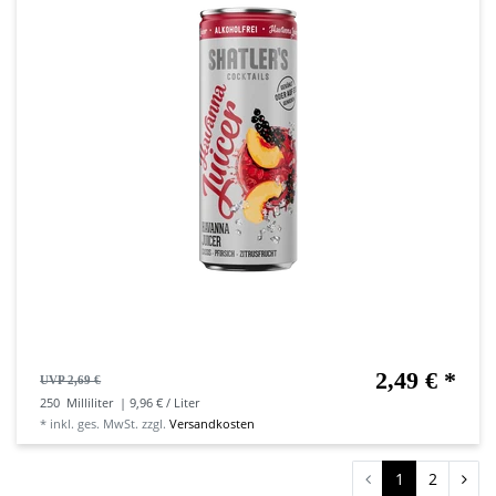
2,49 € *
UVP 2,69 €
250
Milliliter
| 9,96 € / Liter
*
inkl. ges. MwSt.
zzgl.
Versandkosten
1
2