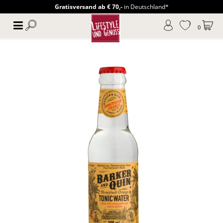
Gratisversand ab € 70,-
in Deutschland*
0