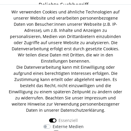
Beliebte Suchbegriff
Wir verwenden Cookies und ähnliche Technologien auf
unserer Website und verarbeiten personenbezogene
Gin Tonic
Kokoswasser
Lind Lime Gin
Monkey 47 Gin
Daten von Besucher:innen unserer Webseite (z.B. IP-
Erdnussöl Alpako Gin
Isle of Harris Gin
Thomas
Adresse), um z.B. Inhalte und Anzeigen zu
Gin Tasting Box
Henry Hendrick s Gin
San Marzano
personalisieren, Medien von Drittanbietern einzubinden
Summer Gin
Tomaten Boar Gin
Albaöl Tartufi Pralinen
oder Zugriffe auf unsere Website zu analysieren. Die
Fever Tree 1724 Tonic
Fentimans Tonic
Datenverarbeitung erfolgt erst durch gesetzte Cookies.
Lagerverkauf
Wir teilen diese Daten mit Dritten, die wir in den
Einstellungen benennen.
Die Datenverarbeitung kann mit Einwilligung oder
Lifestyle & Genuss Abhollager
aufgrund eines berechtigten Interesses erfolgen. Die
Wolfenerstr. 32-34
Zustimmung kann erteilt oder abgelehnt werden. Es
Tor 1 I Haus B I 1. OG
besteht das Recht, nicht einzuwilligen und die
12681 Berlin
Einwilligung zu einem späteren Zeitpunkt zu ändern oder
Unsere Zahlungsarten
zu widerrufen. Beachten Sie unser
Impressum
und
weitere Hinweise zur Verwendung personenbezogener
Daten in unserer
Daten­schutz­erklärung
.
Essenziell
Wir versenden mit
Externe Medien