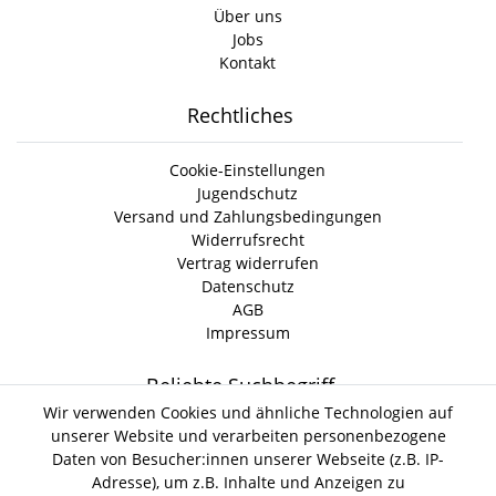
Über uns
Jobs
Kontakt
Rechtliches
Cookie-Einstellungen
Jugendschutz
Versand und Zahlungsbedingungen
Widerrufsrecht
Vertrag widerrufen
Datenschutz
AGB
Impressum
Beliebte Suchbegriff
Wir verwenden Cookies und ähnliche Technologien auf
unserer Website und verarbeiten personenbezogene
Gin Tonic
Kokoswasser
Lind Lime Gin
Monkey 47 Gin
Daten von Besucher:innen unserer Webseite (z.B. IP-
Erdnussöl Alpako Gin
Isle of Harris Gin
Thomas
Adresse), um z.B. Inhalte und Anzeigen zu
Gin Tasting Box
Henry Hendrick s Gin
San Marzano