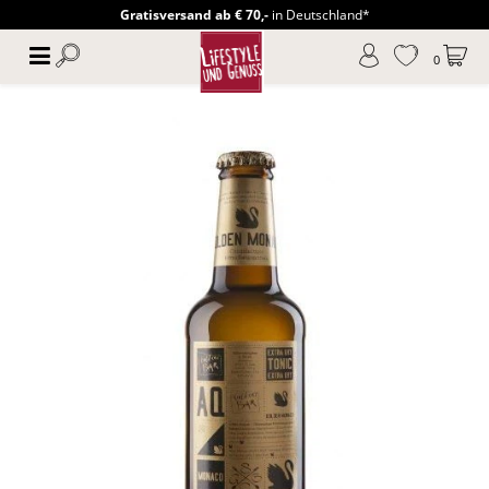
Gratisversand ab € 70,-
in Deutschland*
0