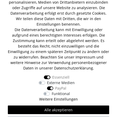
personalisieren, Medien von Drittanbietern einzubinden
Summer Gin
Tomaten Boar Gin
Albaöl Tartufi Pralinen
oder Zugriffe auf unsere Website zu analysieren. Die
Fever Tree 1724 Tonic
Fentimans Tonic
Datenverarbeitung erfolgt erst durch gesetzte Cookies.
Lagerverkauf
Wir teilen diese Daten mit Dritten, die wir in den
Einstellungen benennen.
Die Datenverarbeitung kann mit Einwilligung oder
Lifestyle & Genuss Abhollager
aufgrund eines berechtigten Interesses erfolgen. Die
Wolfenerstr. 32-34
Zustimmung kann erteilt oder abgelehnt werden. Es
Tor 1 I Haus B I 1. OG
besteht das Recht, nicht einzuwilligen und die
12681 Berlin
Einwilligung zu einem späteren Zeitpunkt zu ändern oder
Unsere Zahlungsarten
zu widerrufen. Beachten Sie unser
Impressum
und
weitere Hinweise zur Verwendung personenbezogener
Daten in unserer
Daten­schutz­erklärung
.
Essenziell
Wir versenden mit
Externe Medien
PayPal
Funktional
Weitere Einstellungen
Alle akzeptieren