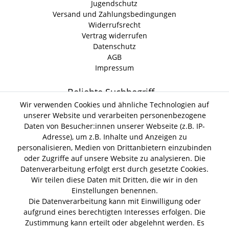
Jugendschutz
Versand und Zahlungsbedingungen
Widerrufsrecht
Vertrag widerrufen
Datenschutz
AGB
Impressum
Beliebte Suchbegriff
Wir verwenden Cookies und ähnliche Technologien auf
unserer Website und verarbeiten personenbezogene
Gin Tonic
Kokoswasser
Lind Lime Gin
Monkey 47 Gin
Daten von Besucher:innen unserer Webseite (z.B. IP-
Erdnussöl Alpako Gin
Isle of Harris Gin
Thomas
Adresse), um z.B. Inhalte und Anzeigen zu
Gin Tasting Box
Henry Hendrick s Gin
San Marzano
personalisieren, Medien von Drittanbietern einzubinden
Summer Gin
Tomaten Boar Gin
Albaöl Tartufi Pralinen
oder Zugriffe auf unsere Website zu analysieren. Die
Fever Tree 1724 Tonic
Fentimans Tonic
Datenverarbeitung erfolgt erst durch gesetzte Cookies.
Lagerverkauf
Wir teilen diese Daten mit Dritten, die wir in den
Einstellungen benennen.
Die Datenverarbeitung kann mit Einwilligung oder
Lifestyle & Genuss Abhollager
aufgrund eines berechtigten Interesses erfolgen. Die
Wolfenerstr. 32-34
Zustimmung kann erteilt oder abgelehnt werden. Es
Tor 1 I Haus B I 1. OG