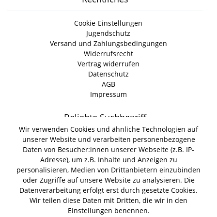
Cookie-Einstellungen
Jugendschutz
Versand und Zahlungsbedingungen
Widerrufsrecht
Vertrag widerrufen
Datenschutz
AGB
Impressum
Beliebte Suchbegriff
Wir verwenden Cookies und ähnliche Technologien auf
unserer Website und verarbeiten personenbezogene
Gin Tonic
Kokoswasser
Lind Lime Gin
Monkey 47 Gin
Daten von Besucher:innen unserer Webseite (z.B. IP-
Erdnussöl Alpako Gin
Isle of Harris Gin
Thomas
Adresse), um z.B. Inhalte und Anzeigen zu
Gin Tasting Box
Henry Hendrick s Gin
San Marzano
personalisieren, Medien von Drittanbietern einzubinden
Summer Gin
Tomaten Boar Gin
Albaöl Tartufi Pralinen
oder Zugriffe auf unsere Website zu analysieren. Die
Fever Tree 1724 Tonic
Fentimans Tonic
Datenverarbeitung erfolgt erst durch gesetzte Cookies.
Lagerverkauf
Wir teilen diese Daten mit Dritten, die wir in den
Einstellungen benennen.