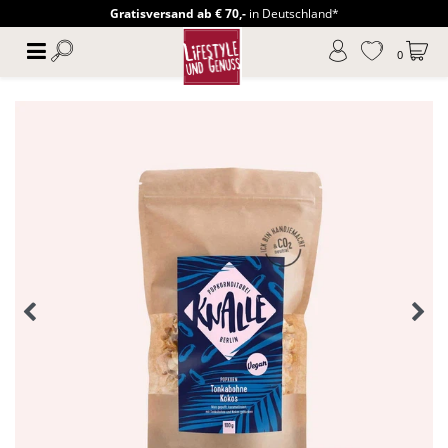
Gratisversand ab € 70,-
in Deutschland*
0