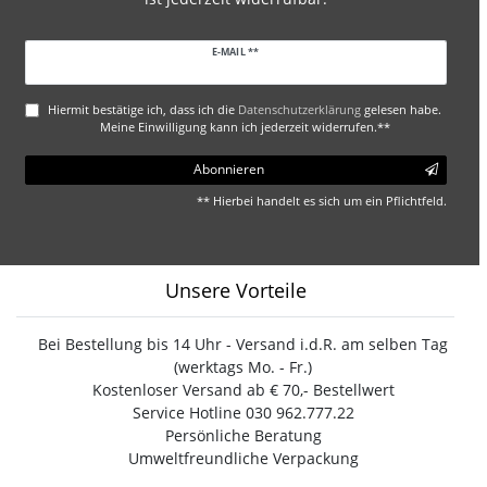
Newsletter
E-MAIL **
Honig
Hiermit bestätige ich, dass ich die
Daten­schutz­erklärung
gelesen habe.
Meine Einwilligung kann ich jederzeit widerrufen.**
Abonnieren
** Hierbei handelt es sich um ein Pflichtfeld.
Unsere Vorteile
Bei Bestellung bis 14 Uhr - Versand i.d.R. am selben Tag
(werktags Mo. - Fr.)
Kostenloser Versand ab € 70,- Bestellwert
Service Hotline 030 962.777.22
Persönliche Beratung
Umweltfreundliche Verpackung