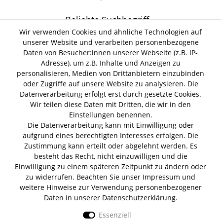
Beliebte Suchbegriff
Wir verwenden Cookies und ähnliche Technologien auf
Gin Tonic
unserer Website und verarbeiten personenbezogene
Kokoswasser
Lind Lime Gin
Monkey 47 Gin
Erdnussöl Alpako Gin
Daten von Besucher:innen unserer Webseite (z.B. IP-
Isle of Harris Gin
Thomas
Gin Tasting Box
Adresse), um z.B. Inhalte und Anzeigen zu
Henry Hendrick s Gin
San Marzano
Summer Gin
personalisieren, Medien von Drittanbietern einzubinden
Tomaten Boar Gin
Albaöl Tartufi Pralinen
oder Zugriffe auf unsere Website zu analysieren. Die
Fever Tree 1724 Tonic
Fentimans Tonic
Datenverarbeitung erfolgt erst durch gesetzte Cookies.
Lagerverkauf
Wir teilen diese Daten mit Dritten, die wir in den
Einstellungen benennen.
Die Datenverarbeitung kann mit Einwilligung oder
Lifestyle & Genuss Abhollager
aufgrund eines berechtigten Interesses erfolgen. Die
Wolfenerstr. 32-34
Zustimmung kann erteilt oder abgelehnt werden. Es
Tor 1 I Haus B I 1. OG
besteht das Recht, nicht einzuwilligen und die
12681 Berlin
Einwilligung zu einem späteren Zeitpunkt zu ändern oder
Unsere Zahlungsarten
zu widerrufen. Beachten Sie unser
Impressum
und
weitere Hinweise zur Verwendung personenbezogener
Daten in unserer
Daten­schutz­erklärung
.
Essenziell