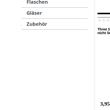
Flaschen
Gläser
Zubehör
Accessoire
Gläser
Three S
nicht l
3,95