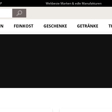
d*
Weltbeste Marken & edle Manufakturen
EN
FEINKOST
GESCHENKE
GETRÄNKE
T