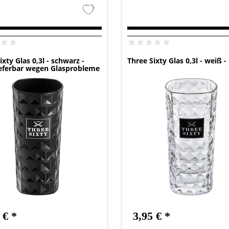
ixty Glas 0,3l - schwarz -
Three Sixty Glas 0,3l - weiß -
ieferbar wegen Glasprobleme
 € *
3,95 € *