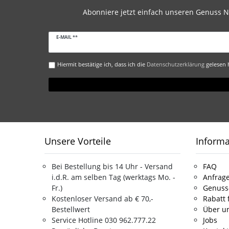
Abonniere jetzt einfach unseren Genuss N
Newsletter
E-MAIL **
Honig
Hiermit bestätige ich, dass ich die
Daten­schutz­erklärung
gelesen h
Unsere Vorteile
Inform
Bei Bestellung bis 14 Uhr - Versand
FAQ
i.d.R. am selben Tag (werktags Mo. -
Anfrage
Fr.)
Genuss
Kostenloser Versand ab € 70,-
Rabatt 
Bestellwert
Über u
Service Hotline 030 962.777.22
Jobs