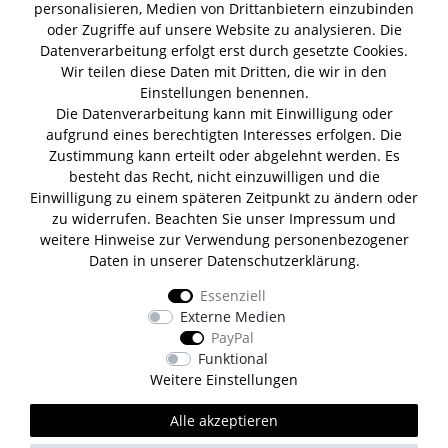
personalisieren, Medien von Drittanbietern einzubinden
Summer Gin
Tomaten Boar Gin
Albaöl Tartufi Pralinen
oder Zugriffe auf unsere Website zu analysieren. Die
Fever Tree 1724 Tonic
Fentimans Tonic
Datenverarbeitung erfolgt erst durch gesetzte Cookies.
Lagerverkauf
Wir teilen diese Daten mit Dritten, die wir in den
Einstellungen benennen.
Die Datenverarbeitung kann mit Einwilligung oder
Lifestyle & Genuss Abhollager
aufgrund eines berechtigten Interesses erfolgen. Die
Wolfenerstr. 32-34
Zustimmung kann erteilt oder abgelehnt werden. Es
Tor 1 I Haus B I 1. OG
besteht das Recht, nicht einzuwilligen und die
12681 Berlin
Einwilligung zu einem späteren Zeitpunkt zu ändern oder
Unsere Zahlungsarten
zu widerrufen. Beachten Sie unser
Impressum
und
weitere Hinweise zur Verwendung personenbezogener
Daten in unserer
Daten­schutz­erklärung
.
Essenziell
Wir versenden mit
Externe Medien
PayPal
Funktional
Weitere Einstellungen
Alle akzeptieren