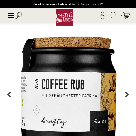
Gratisversand ab € 70,-
in Deutschland*
0