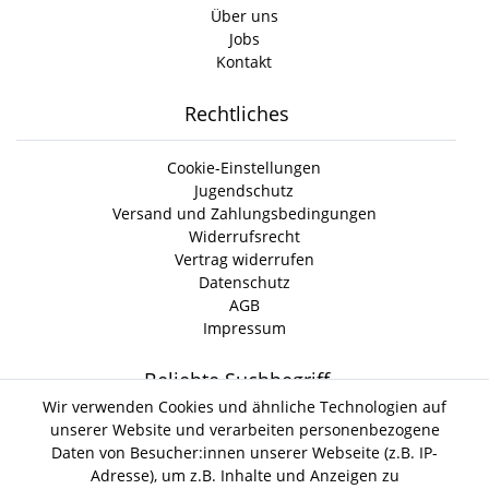
Über uns
Jobs
Kontakt
Rechtliches
Cookie-Einstellungen
Jugendschutz
Versand und Zahlungsbedingungen
Widerrufsrecht
Vertrag widerrufen
Datenschutz
AGB
Impressum
Beliebte Suchbegriff
Wir verwenden Cookies und ähnliche Technologien auf
unserer Website und verarbeiten personenbezogene
Gin Tonic
Kokoswasser
Lind Lime Gin
Monkey 47 Gin
Daten von Besucher:innen unserer Webseite (z.B. IP-
Erdnussöl Alpako Gin
Isle of Harris Gin
Thomas
Adresse), um z.B. Inhalte und Anzeigen zu
Gin Tasting Box
Henry Hendrick s Gin
San Marzano